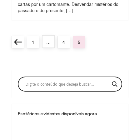
cartas por um cartomante. Desvendar mistérios do
passado e do presente, […]
P
…
Previous
Page
Page
Page
1
4
5
a
page
g
i
n
a
ç
ã
Esotéricos e videntes disponíveis agora
o
d