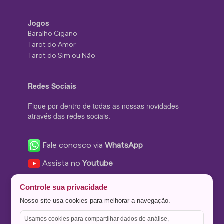
Jogos
Baralho Cigano
Tarot do Amor
Tarot do Sim ou Não
Redes Sociais
Fique por dentro de todas as nossas novidades
através das redes sociais.
Fale conosco via
WhatsApp
Assista no
Youtube
Nos acompanhe no
Facebook
Controle sua privacidade
Nos siga no
Instagram
Nosso site usa cookies para melhorar a navegação.
Nos siga no
Twitter
Usamos cookies para compartilhar dados de análise,