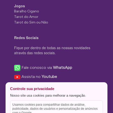
Jogos
Baralho Cigano
Tarot do Amor
Tarot do Sim ou Não
Redes Sociais
Fique por dentro de todas as nossas novidades
através das redes sociais.
Fale conosco via
WhatsApp
Assista no
Youtube
Nos acompanhe no
Facebook
Controle sua privacidade
Nos siga no
Instagram
Nosso site usa cookies para melhorar a navegação.
Nos siga no
Twitter
Usamos cookies para compartilhar dados de análise,
publicidade, dados de usuários e personalização de anúncios
Salve no
Pinterest
com o Google.