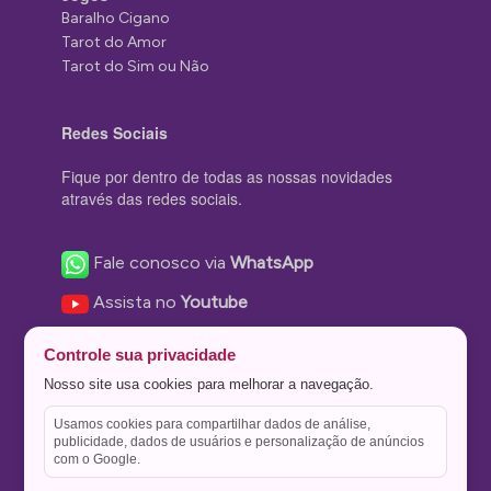
Baralho Cigano
Tarot do Amor
Tarot do Sim ou Não
Redes Sociais
Fique por dentro de todas as nossas novidades
através das redes sociais.
Fale conosco via
WhatsApp
Assista no
Youtube
Nos acompanhe no
Facebook
Controle sua privacidade
Nos siga no
Instagram
Nosso site usa cookies para melhorar a navegação.
Nos siga no
Twitter
Usamos cookies para compartilhar dados de análise,
publicidade, dados de usuários e personalização de anúncios
Salve no
Pinterest
com o Google.