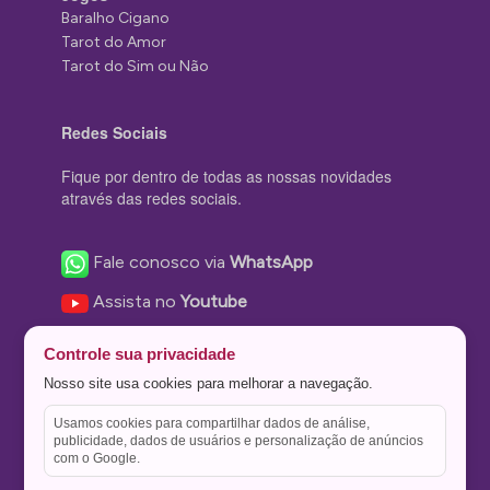
Baralho Cigano
Tarot do Amor
Tarot do Sim ou Não
Redes Sociais
Fique por dentro de todas as nossas novidades
através das redes sociais.
Fale conosco via
WhatsApp
Assista no
Youtube
Nos acompanhe no
Facebook
Controle sua privacidade
Nos siga no
Instagram
Nosso site usa cookies para melhorar a navegação.
Nos siga no
Twitter
Usamos cookies para compartilhar dados de análise,
publicidade, dados de usuários e personalização de anúncios
Salve no
Pinterest
com o Google.