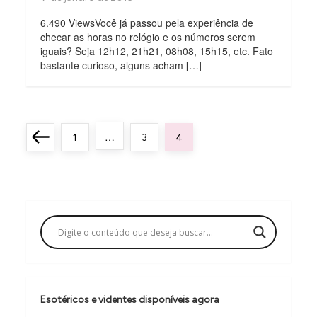
6.490 ViewsVocê já passou pela experiência de
checar as horas no relógio e os números serem
iguais? Seja 12h12, 21h21, 08h08, 15h15, etc. Fato
bastante curioso, alguns acham […]
P
…
Previous
Page
Page
Page
1
3
4
a
page
g
i
n
a
ç
ã
Esotéricos e videntes disponíveis agora