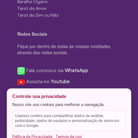
Baralho Cigano
Tarot do Amor
Tarot do Sim ou Não
Redes Sociais
Fique por dentro de todas as nossas novidades
através das redes sociais.
Fale conosco via
WhatsApp
Assista no
Youtube
Nos acompanhe no
Facebook
Controle sua privacidade
Nos siga no
Instagram
Nosso site usa cookies para melhorar a navegação.
Nos siga no
Twitter
Usamos cookies para compartilhar dados de análise,
publicidade, dados de usuários e personalização de anúncios
Salve no
Pinterest
com o Google.
Política de Privacidade
Termos de uso
·