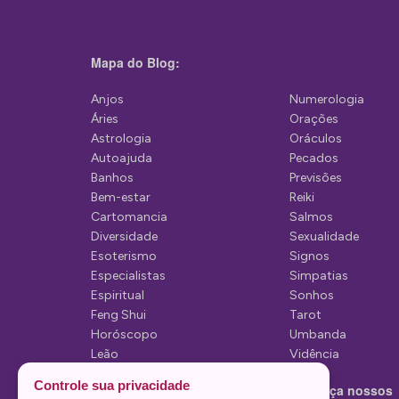
Mapa do Blog:
Anjos
Numerologia
Áries
Orações
Astrologia
Oráculos
Autoajuda
Pecados
Banhos
Previsões
Bem-estar
Reiki
Cartomancia
Salmos
Diversidade
Sexualidade
Esoterismo
Signos
Especialistas
Simpatias
Espiritual
Sonhos
Feng Shui
Tarot
Horóscopo
Umbanda
Leão
Vidência
Lua
Controle sua privacidade
Conheça nossos
Mediunidade