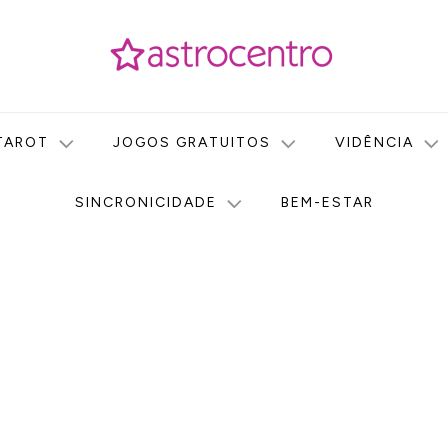
icas no nosso portal de conteúdo. Saiba agora tudo sobre Astr
do Astrocentro!
TAROT
JOGOS GRATUITOS
VIDÊNCIA
SINCRONICIDADE
BEM-ESTAR